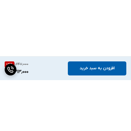
1,247,000
74
%
افزودن به سبد خرید
313,000