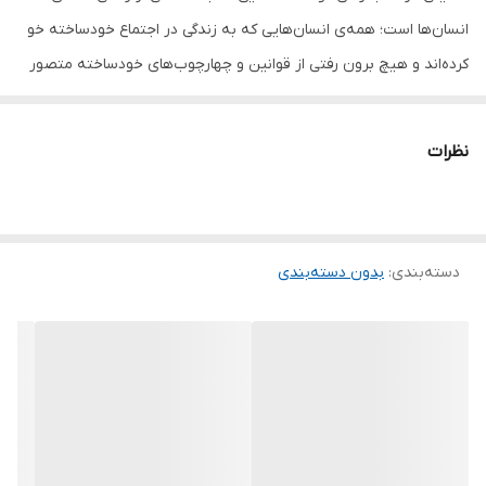
انسان‌ها است؛ همه‌ی انسان‌هایی که به زندگی در اجتماع خودساخته خو
کرده‌اند و هیچ برون رفتی از قوانین و چهارچوب‌های خودساخته متصور
نیستند. ریچارد باخ کتاب جاناتان مرغ دریایی (Janathan Livingston
Seagull) را در سال 1970 نوشت، داستان مرغ دریایی‌ای که نمی‌خواهد
نظرات
مثل بقیه مرغان دریایی زندگی کند، می‌خواهد تندتر و بالاتر پرواز کند. اما
همنوعانش تغییر را دوست ندارند و او را از جمع خود می‌رانند. اما به
راستی، جاناتان تنها مانده است یا مرغانی که او را راندند؟ سرگذشت این
دسته‌بندی
:
بدون دسته‌بندی
مرغ دریایی بلند پرواز، نزدیک چهل سال است که میلیون‌ها نفر را
محسور خود کرده است. جاناتان مرغ دریایی، کتابی سرشار از امید است.
داستان پرواز و رهایی. داستان چگونه پریدن و چگونه دل کندن، داستان
رها کردن و شکستن تمام عادات. یک داستان نمادین که می‌شود از آن اوج
گرفتن را آموخت. اینکه هرگز نباید مایوس شد و دست از تلاش کشید.
نویسنده‌ی این کتاب، ریچارد باخ (Richard Bach)، خلبانی که تا کنون
سه کتاب درباره‌ی پرواز نوشته است و جاناتان مرغ دریایی یکی از