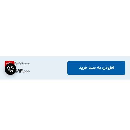
2,374,000
74
%
افزودن به سبد خرید
594,000