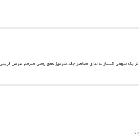
اثر بک سهمی انتشارات ندای معاصر جلد شومیز قطع رقعی مترجم هومن کریمی 
ید.