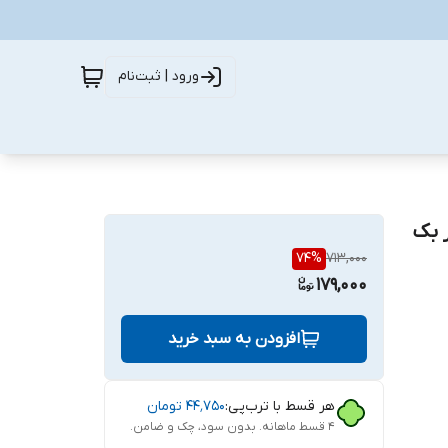
ورود | ثبت‌نام
 بک
74
%
713,000
179,000
افزودن به سبد خرید
هر قسط با ترب‌پی:
۴۴٬۷۵۰
تومان
۴ قسط ماهانه. بدون سود، چک و ضامن.