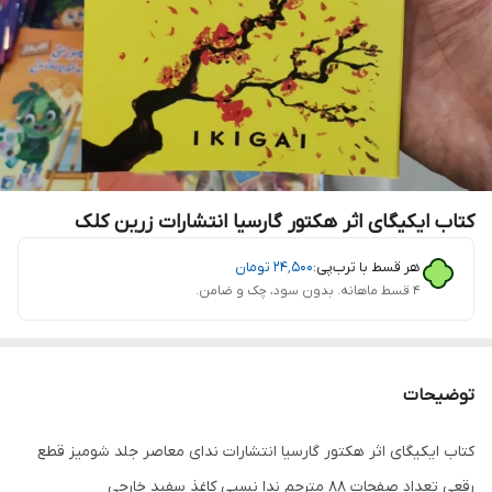
کتاب ایکیگای اثر هکتور گارسیا انتشارات زرین کلک
هر قسط با ترب‌پی:
۲۴٬۵۰۰
تومان
۴ قسط ماهانه. بدون سود، چک و ضامن.
توضیحات
کتاب ایکیگای اثر هکتور گارسیا انتشارات ندای معاصر جلد شومیز قطع
رقعی تعداد صفحات 88 مترجم ندا نسبی کاغذ سفید خارجی