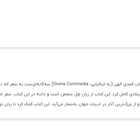
کتاب کمدی الهی سه جلدی – نویسنده دانته آلیگیری کتاب کمدی الهی
 1308 میلادی آغاز کرد و تا زمان مرگش در سال 1321 میلادی کامل کرد. این کتاب از زبان اول شخص است و دانته
از بزرگ‌ترین آثار در ادبیات جهان به‌شمار می‌آید. این کتاب کمک کرد تا زبان ت
دی از کتاب ارداویراف‌نامه داشته‌است چرا که هماهنگی زیادی بین این دو کتاب 
شده‌است. این کتاب در ابتدا کمدی (به ایتالیایی: Commedìa) نام داشت و بعدها جیووانی بوکاچیو (نویسنده هم‌
اب ظاهر شد. در سفر دانته به دنیای پس از مرگ، دو راهنما او را همراهی می‌کنند؛ در دوز