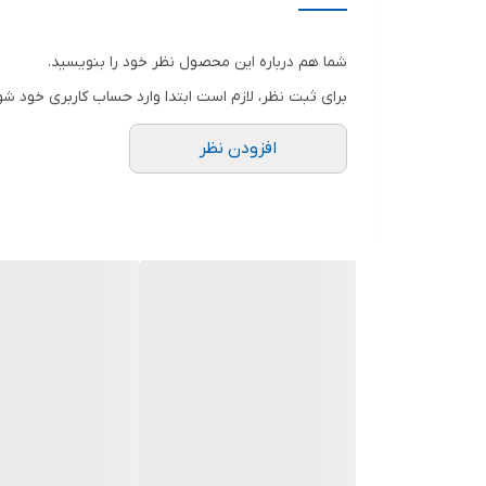
پیش از دانته زندگی می‌کرده، و در بهشت راهنمای او بئا
منابع ذکر شده که بئاتریس همانند ویرژیل (که سمبل ع
شما هم درباره این محصول نظر خود را بنویسید.
خدا و فروغ و حد اعلای کمال بعید به نظر می‌رسد.» (به
برای ثبت نظر، لازم است ابتدا وارد حساب کاربری خود شو
تاریخی برخورد می‌کند، تا عاقبت در آخرین مرحله بهشت ب
افزودن نظر
چون ارسطو و هومر که در نوع خود تجربه‌ای بی‌نظیر به
ابن رشد، ویرژیل، لوکرزیا، صلاح‌الدین، هومر، انئید، 
امپدوکلس، لوکن، هراکلیوس، تالس، سمیرامیس، نینوس، ژو
دراماتیک در این کتاب صحنه‌های دراماتیک زیادی وجود دار
کمدی الهی پس از انقلاب دیگر تجدید چاپ نشد، تا سال‌ها
در آغاز آن مقدمه ای نیز از احمد مهدوی دامغانی آمده‌
نوشتهٔ شاعر معروف عرب، ابوالعلا المعری است، یک معراج