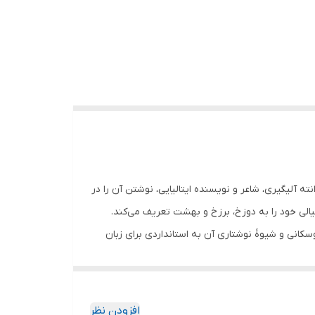
 (به ایتالیایی: Divina Commedia) سه‌گانه‌ای‌ست به شعر که دانته آلیگیری، شاعر و نویسنده ایتالیایی، نوشتن آن را در
 در این کتاب، سفر خیالی خود را به دوزخ، برزخ و بهشت تعریف می‌کند.
وسکانی و شیوهٔ نوشتاری آن به استانداردی برای زبان
وجود دارد؛ و کمدی‌الهی پس از این کتاب زرتشتی نوشته
عصر دانته) واژهٔ الهی را به آن افزود و نام کمدی الهی برای نخستین بار در
خ و برزخ راهنمای او «ویرژیل»، شاعر رومی است که چند سده
افزودن نظر