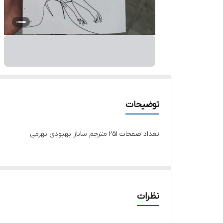
توضیحات
تعداد صفحات 251 مترجم ساناز بهبودی نهزمی
نظرات