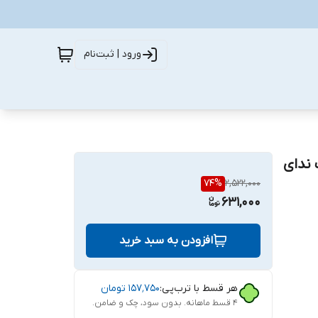
ورود | ثبت‌نام
 ندای
74
%
2,522,000
631,000
افزودن به سبد خرید
هر قسط با ترب‌پی:
۱۵۷٬۷۵۰
تومان
۴ قسط ماهانه. بدون سود، چک و ضامن.