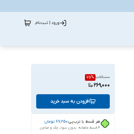
ورود | ثبت‌نام
75
%
1,076,000
269,000
افزودن به سبد خرید
هر قسط با ترب‌پی:
۶۷٬۲۵۰
تومان
۴ قسط ماهانه. بدون سود، چک و ضامن.