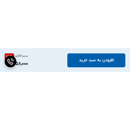
1,063,000
66
%
افزودن به سبد خرید
358,000
برگشت به بالا