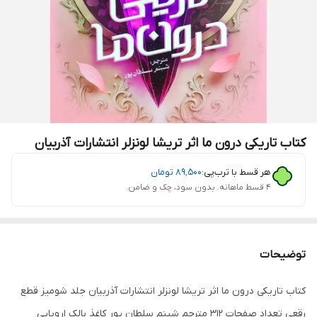
کتاب تاریکی درون ما اثر تریشا لونزلر انتشارات آذربیان
هر قسط با ترب‌پی:
۸۹٬۵۰۰
تومان
۴ قسط ماهانه. بدون سود، چک و ضامن.
توضیحات
کتاب تاریکی درون ما اثر تریشا لونزلر انتشارات آذربیان جلد شومیز قطع
رقعی تعداد صفحات 312 مترجم شبنم سلطان پور کاغذ بالک اروپایی