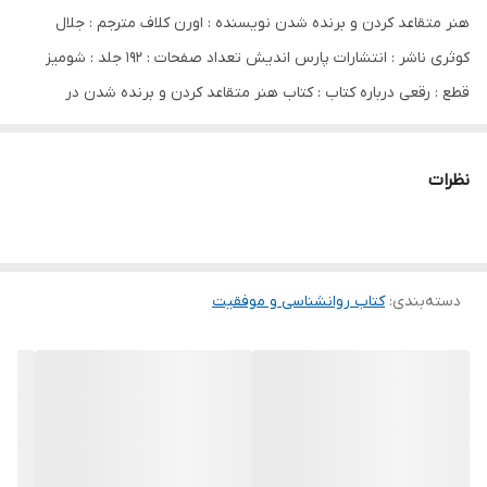
هنر متقاعد کردن و برنده شدن نویسنده : اورن کلاف مترجم : جلال
کوثری ناشر : انتشارات پارس اندیش تعداد صفحات : 192 جلد : شومیز
قطع : رقعی درباره کتاب : کتاب هنر متقاعد کردن و برنده شدن در
معامله نوشته اورن کلاف، یک راهنمای جامع برای افرادی است که به
دنبال بهبود مهارت‌های فروش و مذاکره خود هستند. این کتاب به بررسی
نظرات
روش‌ها و تکنیک‌هایی می‌پردازد که به خوانندگان کمک می‌کند تا در
فرآیند متقاعد کردن دیگران موفق‌تر عمل کنند.
دسته‌بندی
:
کتاب روانشناسی و موفقیت