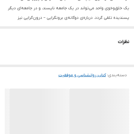
یک خلق‌و‌خوی واحد می‌تواند در یک جامعه ناپسند، و در جامعه‌ای دیگر
پسندیده تلقی گردد. درباره‌ی دوگانه‌ی برونگرایی – درون‌گرایی نیز
وضعیت از همین قرار است. سوزان کین در کتاب تحسین‌برانگیز قدرت
سکوت، تحقیقی گسترده و همه‌جانبه درباره‌ی تلقی فرهنگ‌های گوناگون
نظرات
از خلق‌وخوی اشخاص و قضاوت آن‌ها نسبت به برون‌گرایان و
درون‌گرایان انجام داده است. در کتاب قدرت سکوت اثر سوزان کین
انتشارات نیک فرجام، می‌خوانید که چرا افراد گوشه‌گیر و منزوی، معمولاً در
دسته‌بندی
:
کتاب روانشناسی و موفقیت
فرهنگ مدرن با تمسخر و یا بی‌اعتنایی مواجه می‌شوند. سوزان کین با
بهره‌گیری از زندگی بزرگان علم، هنر، سیاست، فناوری و… و همچنین با
تحلیل مصاحبه‌هایی که با بی‌شمار افرادِ درونگرا ترتیب داده، برای شما
قدرت عظیمی را فاش ساخته که در هاله‌ی سکوت و انزوا مخفی شده
است. او خواهان ستایش از سکوت در جهانِ مملو از پُرحرفی و
یاوه‌گویی‌ست.