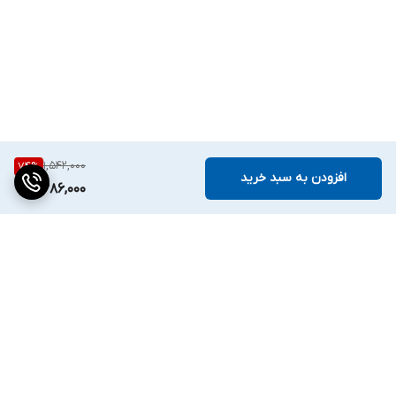
1,542,000
74
%
افزودن به سبد خرید
386,000
برگشت به بالا