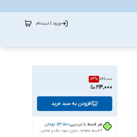
ورود | ثبت‌نام
74
%
846,000
214,000
افزودن به سبد خرید
هر قسط با ترب‌پی:
۵۳٬۵۰۰
تومان
۴ قسط ماهانه. بدون سود، چک و ضامن.