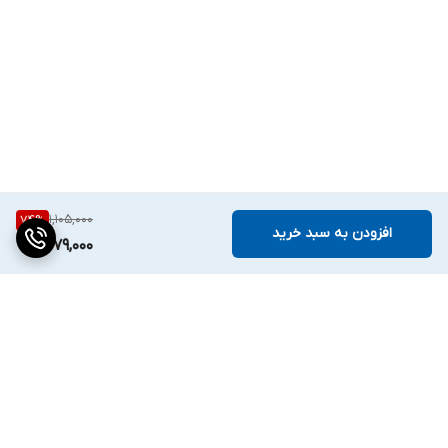
1,105,000
74
%
افزودن به سبد خرید
279,000