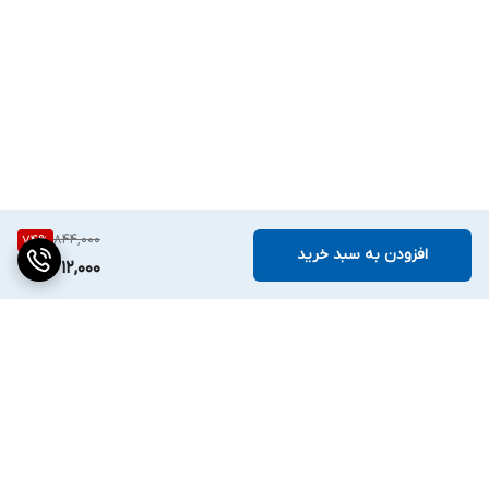
844,000
74
%
افزودن به سبد خرید
212,000