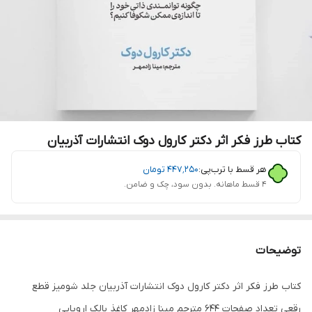
کتاب طرز فکر اثر دکتر کارول دوک انتشارات آذربیان
هر قسط با ترب‌پی:
۴۴۷٬۲۵۰
تومان
۴ قسط ماهانه. بدون سود، چک و ضامن.
توضیحات
کتاب طرز فکر اثر دکتر کارول دوک انتشارات آذربیان جلد شومیز قطع
رقعی تعداد صفحات 644 مترجم مینا زادمهر کاغذ بالک اروپایی