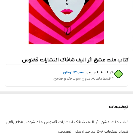
کتاب ملت عشق اثر الیف شافاک انتشارات ققنوس
هر قسط با ترب‌پی:
۱۳۰٬۰۰۰
تومان
۴ قسط ماهانه. بدون سود، چک و ضامن.
توضیحات
کتاب ملت عشق اثر الیف شافاک انتشارات ققنوس جلد شومیز قطع رقعی
تعداد صفحات 508 مترجم ارسلان فصیحی