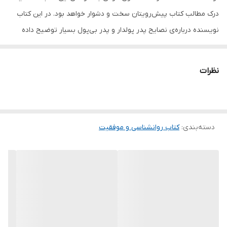
درک مطالب کتاب پیش‌رویتان سخت و دشوار خواهد بود. در این کتاب
نویسنده درباره‌ی نصایح پدر پولدار و پدر بی‌پول بسیار توضیح داده
است. پدر بی‌پول اگر چه تحصیلات عالیه فراوانی داشت، اما همیشه از
فقر و بی‌پولی رنج می‌برد. او همیشه از فرزندش می‌پرسید: دوست‌داری
نظرات
در آینده چه‌کاره شوی؟ و فرزند همیشه این سؤال را با انتخاب شغل
مورد علاقه‌اش جواب می‌داد. اما منظور پدر چیز دیگری بود. او همیشه
فرزند را نصیحت می‌کرد و می‌گفت: به مدرسه برو و خوب درس بخوان‌ تا
دسته‌بندی
:
کتاب روانشناسی و موفقیت
نمره‌های خوب بگیری. اگر خوب تلاش کنی می‌توانی در آینده شغل خوبی
پیدا کنی. این فرزند که همان رابرت است حالا می‌گوید: اکنون که بزرگ
شده‌ام، می‌دانم که تمامی افراد در یک جدول قرار گرفته‌اند و به چهار
قسمت تقسیم شده‌اند. … اگر شما هم علاقه‌مند به شنیدن‌ حرفهای
رابرت هستید، با ما همراه باشید و مطالعه‌ی کتاب چهار راه پولسازی اثر
رابرت کیوساکی انتشارات آزرمیدخت را فراموش نکنید.