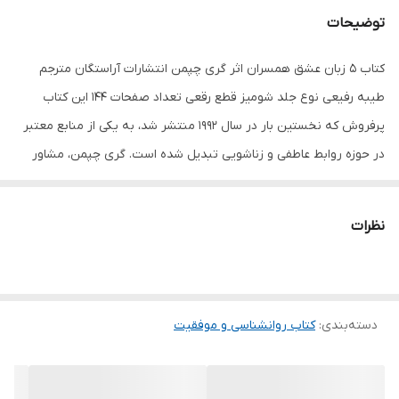
توضیحات
کتاب 5 زبان عشق همسران اثر گری چپمن انتشارات آراستگان مترجم
طیبه رفیعی نوع جلد شومیز قطع رقعی تعداد صفحات 144 این کتاب
پرفروش که نخستین بار در سال ۱۹۹۲ منتشر شد، به یکی از منابع معتبر
در حوزه روابط عاطفی و زناشویی تبدیل شده است. گری چپمن، مشاور
روابط و نویسنده آمریکایی، در این کتاب توضیح میدهد که چگونه افراد
عشق را به شیوه های متفاوتی بیان و دریافت می کنند و عدم درک این
نظرات
تفاوت ها میتواند منجر به سوءتفاهم و فاصله عاطفی بین زوجین شود.
دسته‌بندی
:
کتاب روانشناسی و موفقیت