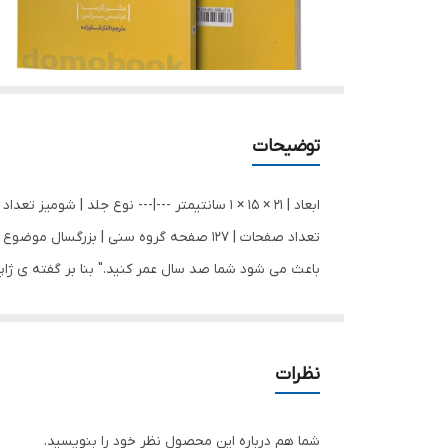
توضیحات
ابعاد | 21 × 15 × 1 سانتیمتر ---|--- نوع جلد
باعث می شود شما صد سال عمر کنید." بنا بر گفته ی ژاپن
مردم جهان دارند، یافتن آن "ایکیگای" کلید زندگی شادت
که هر روز سرشار از معنا می شود. این همان دلیلی است
کلمه ای در زبان ژاپنی وجود ندارد که معنای بازنشستگی
نظرات
کرده است. "ایکیگای" رازهای ماندگاری و خوشبختی آنها را
شما هم درباره این محصول نظر خود را بنویسید.