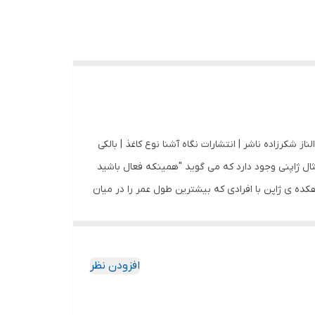
 الناز شکرزاده ناشر | انتشارات نگاه آشنا نوع کاغذ | بالکی
 شابک | 9786225260276 معرفی کتاب ایکیگای یک ضرب المثال ژاپنی وجود دارد که می گوید "همینکه فعال باشید
هکده ی ژاپن با افرادی که بیشترین طول عمر را در میان
ا، پیشه و فن با هم تلاقی می کنند - به این معنی است
 ها هرگز واقعا بازنشسته نمی شوند (در واقع هیچ
کار هستند ، زیرا آنها یک هدف واقعی در زندگی پیدا
افزودن نظر
کرده اند: خوشبختی یعنی همیشه مشغول بودن! "فرانسس میرالس" برای تحقیق درباره این کتاب ، با ساکنان دهکده ژاپن - یکی از مناطق آبی جهان - با بیشترین درصد افراد 100 ساله مصاحبه
ی و زندگی اجتماعی ، و - راز محرمانه آنها - چگونه