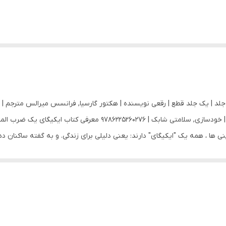
 | شومیز تعداد جلد | یک جلد قطع | رقعی نویسنده | هکتور گارسیا, فرانسس میرالس مترجم |
تعداد صفحات | 127 صفحه گروه سنی | بزرگسال موضوع | خودسازی, سلامتی
ی ها ، همه یک "ایکیگای" دارند: یعنی دلیلی برای زندگی. و به گفته ساکنان د
ر و طولانی تر است. داشتن حس قوی "ایکیگای" \- جایی که اشتیاق ، مأموریت ه
 که ما صبح از خواب بیدار می شویم و همچنین دلیلی است که بسیاری از ژاپنی
 داشته باشد). آنها همیشه فعال هستند و در آنچه به آن علاقمندند مشغول به 
 آشکار می کند: نحوه غذا خوردن ، حرکت کردن ، کار کردن ، چگونگی تقویت همکار