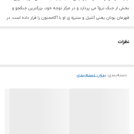
بخش از جنگ تروآ می پردازد و در مرکز توجه خود، بزرگترین جنگجو و
قهرمان یونان یعنی آشیل و ستیزه ی او با آگاممنون را قرار داده است. در
ایلیاد از جنگ تروآ که به‌خاطر دزدیدن هلن همسر منلائوس به دست
پاریس اتفاق افتاد سخن به میان آمده‌است. داستان در مورد محاصره 10
نظرات
ساله شهر تروآ (ایلیون) توسط ساکنان بومیِ شماری از ایالت‌های یونانِ
میسنی یا آخایی‌ها است و جنگ‌ها و رویدادها را طی هفته‌ها درگیری
میانِ سپاه آخایی‌ها به فرماندهی آگاممنون و سپاه تروآ به فرماندهی
دسته‌بندی
:
بدون دسته‌بندی
هکتور روایت می‌کنند. به جز این دو، شمار زیادی از اساطیر یونان مانند
زئوس، هرا، آتنا، آفرودیته، آرس، آپولون، آرتمیس، هفائستوس،
پوزئیدون، ایریس، ثتیس، آشیل، پاتروکلوس، منلاس، نستور، دیومد،
پاریس، پریام، سارپدون، آینیاس و آیاس نقش محوری و کلیدی را در این
داستان ایفا می‌کنند. پلوتارک نوشته است اسکندر همیشه نسخه‌ای از
ایلیاد هومر که ارسطو آن را تصحیح کرده بود و آن را «نسخۀ صندوق»
می‌نامیدند -همراه خود داشت و آن را شبها با خنجری زیر بالش خود