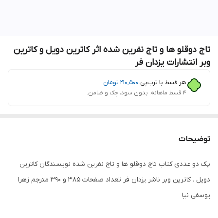
تاج دوقلو ها و تاج نفرین شده اثر کاترین دویل و کاترین
وبر انتشارات یزدان فر
هر قسط با ترب‌پی:
۲۱۰٬۵۰۰
تومان
۴ قسط ماهانه. بدون سود، چک و ضامن.
توضیحات
پک دو عددی کتاب تاج دوقلو ها و تاج نفرین شده نویسندگان کاترین
دویل . کاترین وبر ناشر یزدان فر تعداد صفحات 385 و 390 مترجم زهرا
یوسفی نیا