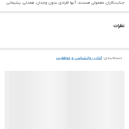
جنایت‌کاران معمولی هستند؛ آنها افرادی بدون وجدان، همدلی، پشیمانی
و حس مسئولیت‌پذیری واقعی‌اند. این ویژگی‌ها باعث می‌شود
سایکوپات‌ها بتوانند بدون هیچ‌گونه احساس گناهی، به دیگران دروغ
نظرات
بگویند، آنها را فریب دهند، از آنها سوءاستفاده کنند و حتی به آنها
آسیب برسانند. همچنین با ارائۀ مثال‌های متعدد از پرونده‌های واقعی،
خواننده را با دنیای درونی و بیرونی این افراد آشنا می‌کند و نشان می‌دهد
دسته‌بندی
:
کتاب روانشناسی و موفقیت
آنها چگونه با ظاهری جذاب و فریبنده، می‌توانند به‌راحتی اعتماد دیگران
را جلب کرده و از آنها سوءاستفاده کنند.کتاب بی‌وجدان‌ها، فقط به
توصیف سایکوپات‌ها نمی‌پردازد، بلکه به خواننده هشدار می‌دهد و
ابزارهایی را برای محافظت از خود در برابر این افراد، معرفی می‌کند. جلد
شومیز قطع رقعی تعداد صفحات مترجم صدیقه اوشنی تعداد صفحات
239