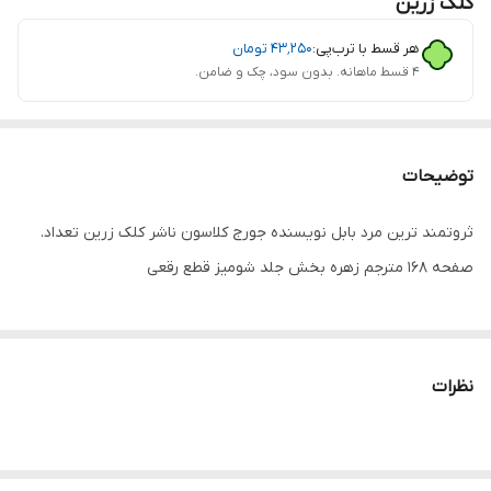
کلک زرین
هر قسط با ترب‌پی:
۴۳٬۲۵۰
تومان
۴ قسط ماهانه. بدون سود، چک و ضامن.
توضیحات
ثروتمند ترین مرد بابل نویسنده جورج کلاسون ناشر کلک زرین تعداد.
صفحه 168 مترجم زهره بخش جلد شومیز قطع رقعی
نظرات