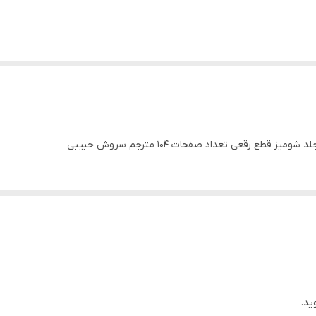
طع رقعی تعداد صفحات 104 مترجم سروش حبیبی
ید.