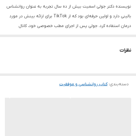
نویسنده دکتر جولی اسمیت بیش از ده سال تجربه به عنوان روانشناس
بالینی دارد و اولین حرفه‌ای بود که از TikTok برای ارائه بینش در مورد
درمان استفاده کرد. جولی پس از اجرای مطب خصوصی خود، کانال
TikTok خود را با مأموریت دسترسی به آموزش بهداشت روان با کیفیت
بالا برای همه راه اندازی کرد. در طول همه‌گیری کووید-19، مخاطبان او
نظرات
به‌طور نجومی به 3 میلیون دنبال‌کننده افزایش یافت. زیرا کاربران
ویدیوهای خودیاری کوچکی که او به اشتراک می‌گذاشتند و توصیه‌های او
را عملی می‌کردند. این ویدیوها حدود نیم میلیارد بازدید در سراسر پلتفرم
دسته‌بندی
:
کتاب روانشناسی و موفقیت
ها داشته اند. جولی در دو فیلم بی‌بی‌سی ظاهر شده‌ است. او همچنین
در شبکه‌های CBBC، صبح بخیر بریتانیا، صبحانه‌ بی‌بی‌سی و سی‌ان‌ان
بین‌المللی ظاهر شده‌ و روان‌شناس رادیو بی‌بی‌سی 1 Life Hacks است.
درباره کتاب نویسنده در این کتاب، توضیح می‌دهد که ما باید ابتدا ارزشها
و هویت خودمان‌ را تعیین کنیم و سپس به تحلیل افکار و رفتارهایمان‌
بپردازیم. اینگونه می‌توانیم دریابیم که آیا در حال حرکت در مسیر درست