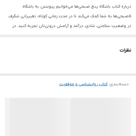
درباره کتاب باشگاه پنج صبحی‌ها می‌خوانیم پیوستن به باشگاه
۵صبحی‌ها به شما کمک می‌کند تا در مدت زمانی کوتاه، تغییراتی شگرف
در وضعیتِ سلامتی، شادی، درآمد و آرامش‌ درونی‌تان تجربه کنید. در
کتاب باشگاه ۵‌صبحی‌ها، به زبانی ساده و خودمانی، روتین‌های روزانه‌ای را
یاد می‌گیرید که باعث می‌شود با به‌کارگیری آنها، نسبت به افراد اطرافتان
نظرات
متمایز شوید و خواهید دید که صبح‌ها وقتی قبل از طلوع آفتاب از خواب
بیدار می‌شوید، تا قبل از ظهر کارهایی را انجام می‌دهید که انجام آن برای
دیگر افراد، به یک هفته زمان نیاز دارد و شما فرصت این را دارید که با
دسته‌بندی
:
کتاب روانشناسی و موفقیت
استفاده از این روتین‌های بی‌نظیر، یک زندگی عالی در همهٔ ابعاد را برای
خودتان خلق کنید. حال خوب یافتنی نیست، بلکه ساختنی است. دنیا به
قهرمان‌های بیشتری نیاز دارد، تو این قهرمان را در درون خودت داری و
در ساعات اولیهٔ روز است که قهرمان‌های واقعی به‌وجود می‌آیند. فقط
کافیست قدم اول را بردارید و این کتاب را بخوانید. این کتاب قرار است
زندگی شما را متحول کند. امتحان کنید.