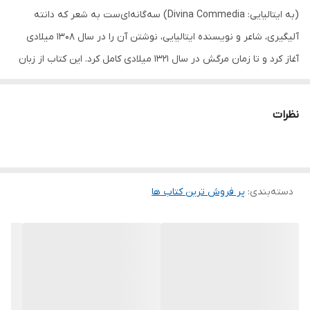
(به ایتالیایی: Divina Commedia) سه‌گانه‌ای‌ست به شعر که دانته
آلیگیری، شاعر و نویسنده ایتالیایی، نوشتن آن را در سال ۱۳۰۸ میلادی
آغاز کرد و تا زمان مرگش در سال ۱۳۲۱ میلادی کامل کرد. این کتاب از زبان
اول شخص است و دانته در این کتاب، سفر خیالی خود را به دوزخ، برزخ و
بهشت تعریف می‌کند. کمدی الهی یکی از نخستین کتاب‌های ادبیات
نظرات
ایتالیا است و از بزرگ‌ترین آثار در ادبیات جهان به‌شمار می‌آید. این کتاب
کمک کرد تا زبان توسکانی و شیوهٔ نوشتاری آن به استانداردی برای زبان
ایتالیایی تبدیل شود. به‌نظر می‌رسد این کتاب تأثیر زیادی از کتاب
دسته‌بندی
:
پر فروش ترین کتاب ها
ارداویراف‌نامه داشته‌است چرا که هماهنگی زیادی بین این دو کتاب وجود
دارد؛ و کمدی‌الهی پس از این کتاب زرتشتی نوشته شده‌است. این کتاب
در ابتدا کمدی (به ایتالیایی: Commedia) نام داشت و بعدها جیووانی
بوکاچیو (نویسنده هم‌عصر دانته) واژهٔ الهی را به آن افزود و نام کمدی
الهی برای نخستین بار در چاپ و نیز به سال ۱۵۵۵ بر جلد این کتاب ظاهر
شد. در سفر دانته به دنیای پس از مرگ، دو راهنما او را همراهی می‌کنند؛