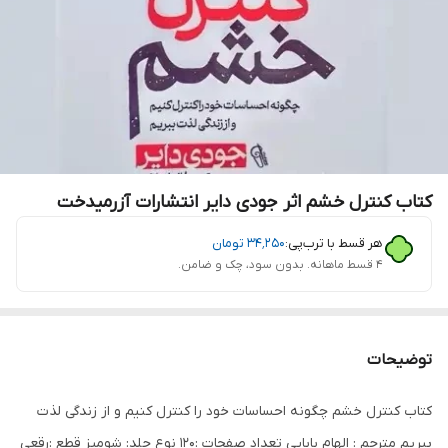
کتاب کنترل خشم اثر جودی دایر انتشارات آزرمیدخت
هر قسط با ترب‌پی:
۳۴٬۲۵۰
تومان
۴ قسط ماهانه. بدون سود، چک و ضامن.
توضیحات
کتاب کنترل خشم چگونه احساسات خود را کنترل کنیم و از زندگی لذت
ببریم مترجم : الهام بابایی تعداد صفحات :120 نوع جلد: شومیز قطع :رقعی