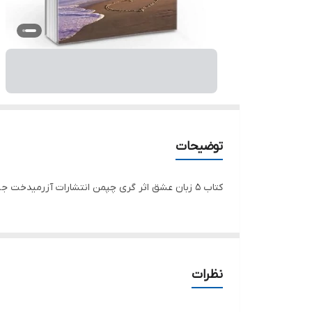
توضیحات
کتاب 5 زبان عشق اثر گری چپمن انتشارات آزرمیدخت جلد شومیز قطع رقعی
نظرات