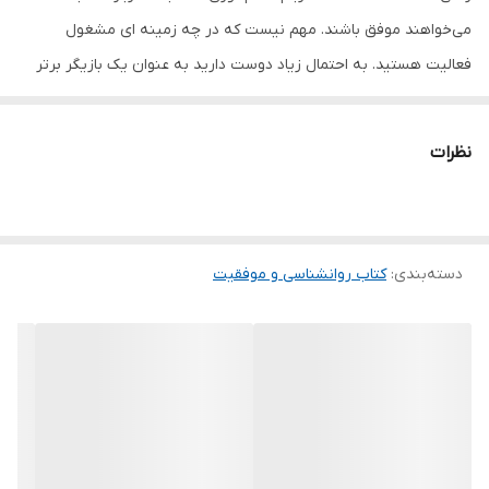
می‌خواهند موفق باشند. مهم نیست که در چه زمینه ای مشغول
فعالیت هستید. به احتمال زیاد دوست دارید به عنوان یک بازیگر برتر
شناخته شوید، یا اینکه ثروت قابل توجهی داشته باشید. و زندگی شخصی
شاد و رضایت بخشی داشته باشید. اما همه‌ی اینها در گرو تلاش و
نظرات
پشتکار شما می‌باشد بسیاری از مردم در دام این فکر می افتند که
موفقیت یک شبه امکان پذیر است، در حالی که در واقع، دستیابی به
برتری اغلب نتیجه سال ها کار سخت و تعهد روزانه است. وقتی به یک
دسته‌بندی
:
کتاب روانشناسی و موفقیت
رویای بزرگ‌تر نگاه می‌کنید، به راحتی گم می‌شوید و احساس می‌کنید که
فاصله بین خط شروع و پایان بسیار زیاد است. کتاب برتری خفیف اثر
جف اولسون انتشارات ندای معاصر دقیقاً به شما می آموزد که چگونه این
کار را با تغییر طرز فکر خود نسبت به اتخاذ تغییرات کوچک و روزمره در
زندگی خود انجام دهید. و در دراز مئت نتایج مثبت آن را لمس کنید. این
کتاب روشی جدید برای فکر کردن و تحلیل اطلاعات را در اختیارتان می
گذارد که شما را قادر خواهد ساخت تصمیمات روزمره تان را در راستای