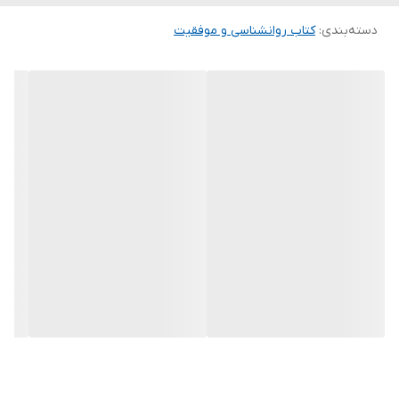
معاصر سرشار از گفتارها و عبارات مثبت است. هر فکری که در سر دارید
دسته‌بندی
:
کتاب روانشناسی و موفقیت
و هر کلمه ای که صحبت می کنید خود نوعی گفتار است. پس چرا فقط از
گفتارهای مثبت استفاده نکنیم تا زندگی جدید و موفقی برای خود
بسازیم؟ روز به روز ایده های جدیدی خواهید یافت تا در هر روزتان
تجربه‌ی دلپذر و لذت بخش داشته باشید. گفتار در زندگی مانند کاشتن
یک دانه در باغ است. اگر در باغ زندگیتان همیشه دانه های مثبت بکارید
و از آن به بهترین وجه مراقبت کنید متوجه خواهید شد که هر روزتان
لذت بخش‌تر از روز قبل می شود. شما قدرت و اختیار کنترل افکار و
زندگی تان را در دست دارید. با خواندن‌ گفتارهای کتاب افکار مثبت روزانه
اثر لوئیز ال هی انتشارات ندای معاصر روزی یک بار یا هر دفعه چند
گفتار، یا فقط با باز کردن تصادفی کتاب، اولین گام را برای ساختن‌ یک
زندگی بهتر بر می‌دارید.