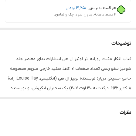
هر قسط با ترب‌پی:
۳۱٬۲۵۰
تومان
۴ قسط ماهانه. بدون سود، چک و ضامن.
توضیحات
کتاب افکار مثبت روزانه اثر لوئیز ال هی انتشارات ندای معاصر جلد
شومیز قطع رقعی تعداد صفحات 101 کاغذ سفید خارجی مترجم معصومه
حاجی حسینی درباره نویسنده لوییز ال هی (انگلیسی: Louise Hay؛ زادهٔ
۸ اکتبر ۱۹۲۶- درگذشته ۳۰ اوت ۲۰۱۷) یک سخنران انگیزشی، و نویسنده
اهل ایالات متحده آمریکا است. او بنیان‌گذار انتشارات «خانه هی» بود و
چندین کتاب در زمینه نو اندیشی و خودیاری نوشته‌است که از جمله
نظرات
می‌توان به کتاب «شفای زندگی» که در سال ۱۹۸۴ منتشر شد، اشاره کرد.
درباره کتاب کتاب افکار مثبت روزانه اثر لوئیز ال هی انتشارات ندای