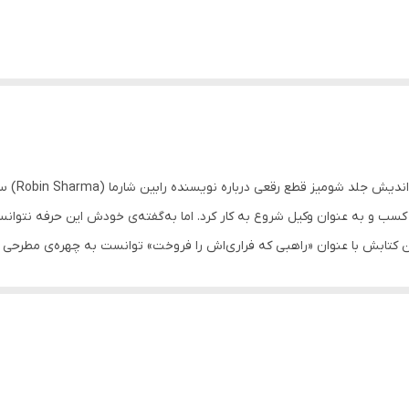
 کسب و به عنوان وکیل شروع به کار کرد. اما به‌گفته‌ی خودش این حرفه‌‌ نتوان
عد از انتشار دومین کتابش با عنوان «راهبی که فراری‌اش را فروخت» توانست به چهره‌ی 
‌ شغل مورد علاقه‌اش بپردازد؛ بنابراین وکالت را رها و آرام آرام خود را به‌ یکی
 سازمان‌های بزرگ جهان همکاری داشته‌ و در شرکت‌هایی مانند نایکی، مایکروسا
دانشگاه‌ ییل، مدرسه‌ی بازرگانی هاروارد و ناسا نیز از او برای سخنرانی عمومی د
اعت ۵ صبح را به‌ ما نشان می‌دهد. همچنین با آموزش یک برنامه‌ی روتین صبحگاهی به‌ ما در ا
شکوفایی خارق‌العاده‌ای را در زندگی‌اش ایجاد کند. او از شما می‌خواهد که مهم‌ت