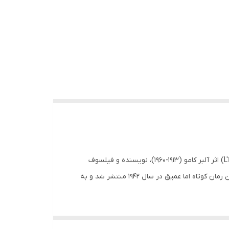
کتاب بیگانه اثر آلبرکامو انتشارات آراستگان مترجم جلال آل احمد نوع جلد شومیز قطع رقعی تعداد صفحات 80 کتاب «بیگانه» (L'Étranger) اثر آلبر کامو (۱۹۱۳-۱۹۶۰)، نویسنده و فیلسوف
فرانسوی-الجزایری، یکی از شاهکارهای ادبیات قرن بیستم و از مهمترین آثار مکتب اگزیستانسیالیسم و پوچگرایی (ابسوردیسم) است. این رمان کوتاه اما عمیق در سال ۱۹۴۲ منتشر شد و به