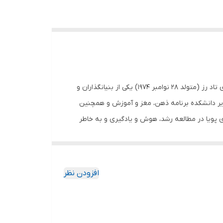
اسب سیاه نویسنده تاد رز و اگی اگاس ناشر نگاه آشنا مترجم فاطمه صادقی تعداد صفحات 192 جلد شومیز قطع رقعی درباره نویسنده لری تاد رز (متولد 28 نوامبر 1974) یکی از بنیانگذاران و
عنوان مدیر دانشکده برنامه ذهن، مغز و آموزش و همچنین
 پویا در مطالعه رشد، هوش و یادگیری و به خاطر
 فردیت در موضوعات پتانسیل انسانی، رشد استعدادها و
برخی از باورهای رایج در مورد موفقیت را اثبات
آیند. تاد رز و اگی اگاس با بهره‌گیری از زبانی طنز، راز
افزودن نظر
ی‌کنند که به‌خاطر فقر شدید حتی نتوانسته مدرک
 دو نویسنده در‌عین‌حال که داستان زندگی این اشخاص را
ور قطع، شما را به موفقیت می‌رسانند.