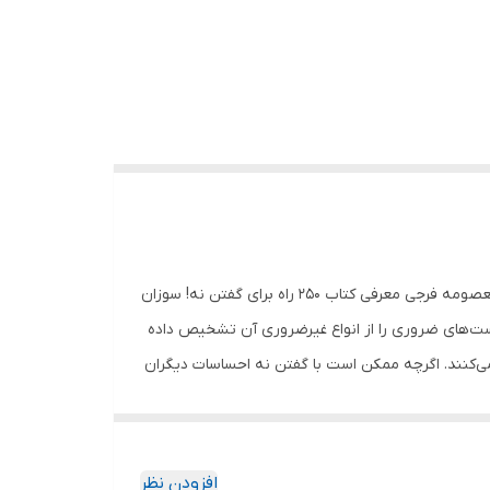
کتاب 250 راه برای نه گفتن و قاطعیت برای آن اثر سوزان نیومن انتشارات آزرمیدخت جلد شومیز قطع رقعی تعداد صفحات 152 مترجم معصومه فرجی معرفی کتاب 250 راه برای گفتن نه! سوزان
د، درخواست‌های ضروری را از انواع غیرضروری آن تشخیص داده
می‌کنند. اگرچه ممکن است با گفتن نه احساسات دیگران
ی خود بازگردید. شما در هر شرایطی باید بدانید که نه
ی انجام هرکاری را دارید و از پذیرش درخواست‌های
 داشته باشید که شما با پذیرش درخواست‌ها راه را برای
افزودن نظر