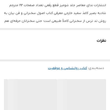
انتشارات ندای معاصر جلد شومیز قطع رقعی تعداد صفحات 192 مترجم
شادبه بصیر کاغذ سفید خارجی معرفی کتاب اصول سخنرانی و فن بیان به
روش تد ترس از سخنرانی کاملاً طبیعی است؛ حتی سخنرانان حرفه‌ای هم
این ترس و اضطراب را تجربه می‌کنند. کریس اندرسون در کتاب اصول
سخنرانی و فن بیان به روش تد، به موضوع اضطراب سخنرانی توجه
نظرات
ویژه‌ای دارد. این کتاب در فهرست پرفروش‌ترین‌های نیویورک تایمز قرار
گرفته و نکات جالبی را در خصوص ایده‌پردازی، نحوه‌ی برقراری ارتباط با
مخاطب، قدرت داستان‌گویی و آمادگی برای اجرا ارائه می‌دهد.
دسته‌بندی
:
کتاب روانشناسی و موفقیت