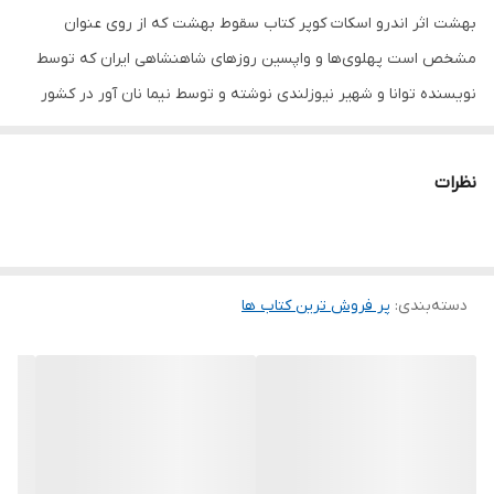
بهشت اثر اندرو اسکات کوپر کتاب سقوط بهشت که از روی عنوان
مشخص است پهلوی‌ها و واپسین روزهای شاهنشاهی ایران که توسط
نویسنده توانا و شهیر نیوزلندی نوشته و توسط نیما نان آور در کشور
امریکا بفارسی برگردانده و در سال دو هزار و شانزده بچاپ رسید.کتاب
سقوط بهشت رفرنس هایش از سندهای رسمی موجود در فدرال امریکا
نظرات
استفاده شده و برای تکمیل پاسخ پرسشها از خاندان پهلوی و اشخاصی
که با این خاندان در ارتباط بودند.مثلا از گفتگوهایش با فرح دیبا و دیگر
افراد تاثیر گذار و وابسته به خاندان پهلوی .و میتوان گفت کتاب حاضر با
دسته‌بندی
:
پر فروش ترین کتاب ها
استفاده از گزارشات و مصاحبه و گفتگوهایش با اشخاص نامبره روبه جلو
میرود.اگرچه نمیتوان کتاب سقوط بهشت را یک کتاب کاملا درست یا
مطلقا تاریخ مستند دانست چرا که مستندات استفاده شده از دیدگاهی
دقیق بیطرفانه نیست و نگرش ایشان با انچه شاید تا به امروز راجع به
این خاندان خوانده و میدانیم متفاوت است.