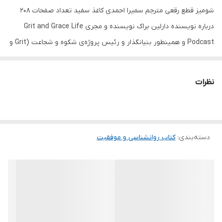
شومیز قطع رقعی مترجم سمیرا احمدی کاغذ سفید تعداد صفحات 208
درباره نویسنده دارلین براک نویسنده و مجری Grit and Grace Life
Podcast و همینطور بنیانگذار و رئیس پروژه‌ی شکوه و شجاعت (Grit و
Grace) است. او در سن 18 سالگی خانه را ترک کرد. اولین بار در یک شرکت
معتبر حقوقی به عنوان پذیرش مشغول به کار شد. که آنجا را نیز برای
نظرات
زندگی در یک گروه مسیحی ترک کرد. او در یک پانسیون زندگی میکرد و
بعدها به برگزار کردن‌ کمپ‌های تابستانی پرداخت. دارلین همیشه عاشق
ماجراجویی بود و به همراه دو دخترش بر فراز کوه‌های آلپ به پاراکلایدر
دسته‌بندی
:
کتاب روانشناسی و موفقیت
سواری می‌پرداخت. او در اوایل جوانی به اهمیت داشتن شکوه و شجاعتی
پی برده بود. خصلت‌هایی که در زندگی برای او موفقیت‌ها و موقعیت‌های
بسیاری را پدید آوردند. به همین دلیل نام موسسه‌ای که به همراه
شوهرش تأسیس کرد را موسسه ی شکوه و شجاعت گذاشت. این
موسسه در حال حاضر دارای یک مجله‌ی آنلاین در زمینه‌ی سبک زندگی
مخصوص بانوان است و تمام فعالیت‌های این موسسه تمرکز روی این