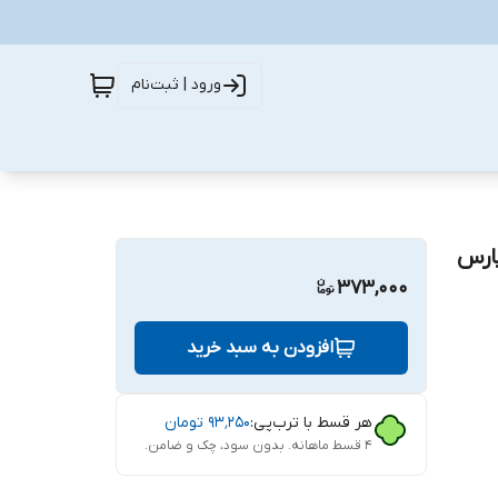
ورود | ثبت‌نام
پارس
373,000
افزودن به سبد خرید
هر قسط با ترب‌پی:
۹۳٬۲۵۰
تومان
۴ قسط ماهانه. بدون سود، چک و ضامن.