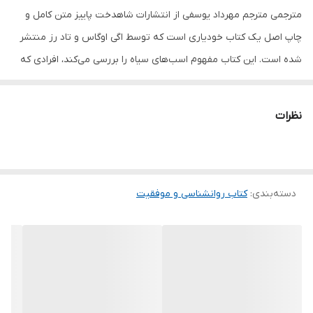
مترجمی مترجم مهرداد یوسفی از انتشارات شاهدخت پاییز متن کامل و
چاپ اصل یک کتاب خودیاری است که توسط اگی اوگاس و تاد رز منتشر
شده است. این کتاب مفهوم اسب‌های سیاه را بررسی می‌کند، افرادی که
علی‌رغم عدم تبعیت از سنت‌ها به موفقیت می‌رسند. تعاریف موفقیت
اوگاس و رز این است که این افراد می‌توانند با استفاده از نقاط قوت
نظرات
منحصر به فرد خود و دنبال کردن علایقشان به موفقیت دست یابند. این
کتاب به سه بخش تقسیم شده است: "درک اسب‌ سیاه"، "مسیر اسب
سیاه" و "مزیت اسب سیاه". در بخش اول، نویسندگان توضیح می‌دهند
دسته‌بندی
:
کتاب روانشناسی و موفقیت
که اسب سیاه کیست و چه تفاوتی با افراد موفق سنتی دارد. آنها
همچنین به عوامل روانی و اجتماعی می‌پردازند که می‌تواند اسب را از
دستیابی به پتانسیل کامل خود باز دارد. در قسمت دوم، اوگاس و رز چهار
مرحله‌ای را بیان می‌کنند که افراد می‌توانند برای رسیدن به موفقیت بر
اساس شرایط خود دنبال کنند. این مسیر شامل شناسایی نقاط قوت
شخصی، ایجاد یک گروه حمایتی، پذیرش ریسک‌های حساب شده و