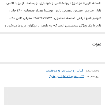
افسانه کاریزما موضوع : روانشناسی و خودیاری نویسنده : اولیویا فاکس
کابان مترجم : محسن شعبانی ناشر : یوشیتا تعداد صفحات : ۲۸۰ جلد :
شومیز قطع : رقعی شناسه محصول: 9786225911574 معرفی کامل کتاب:
کاریزما یک ویژگی شخصیتی است که به رابطه با دیگران مربوط می‌شود و
کمک می‌کند فرد نفوذ و قدرت بیشتری داشته باشد. این قدرت جلب‌توجه
و تأثیرگذاری، می‌تواند در افراد به‌صورت‌های مختلف، مانند صحبت‌کردن
نظرات
آنها، چیزی که می‌گویند، چهره و ظاهر آنها هنگام برقراری ارتباط، نمود
پیدا کند. مانند بسیاری از ویژگی‌های شخصیتی، کاریزما چیزی نیست که
بتوانیم بگوییم شما اساساً آن را دارید یا خیر. راه‌های مختلفی وجود دارد
دسته‌بندی
:
کتاب روانشناسی و موفقیت
برای اینکه مشخص کنیم کدام ویژگی، کاریزما محسوب می‌شود. برخی افراد
برچسب‌ها :
کتاب های انتشارات یوشیتا
گاه به‌میزان بسیار زیاد، یعنی در نسبت‌های بالاتر از متوسط، ویژگی‌های
کاریزماتیک خاصی دارند؛ از استعداد داستان‌سرایی تأثیرگذار گرفته تا
درخشش اعتمادبه‌نفس. هرچند کاریزما یک استعداد ذاتی محسوب
می‌شود، برخی از کارشناسان به‌دنبال این هستند که کاریزما را به چند