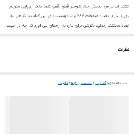
انتشارات پارس اندیش جلد شومیز قطع رقعی کاغذ بالک اروپایی مترجم
پوریا نیازی تعداد صفحات 287 برایانا ویست» در این کتاب با نگاهی به
ابعاد مختلف زندگی، نگرشی برای مان به ارمغان می آورد که چه در جهت
پذیرش و چه در صورت لزوم برای تغییر شرایط، به شدت می تواند به
یاری ما بیاید. او تقریبا به اکثر مسائل مهم زندگی ورود می کند و
نظرات
رهنمودهای ظریف و توصیه های بی نظیرش برای جزء جزء لحظات زندگی،
می تواند الهام بخش ما در مسیر خلق یک زندگی پرمعناتر و دلنشین تر
برای خودمان، اطرافیان و دنیای پیرامون مان باشد. برایانا ویست
دسته‌بندی
:
کتاب روانشناسی و موفقیت
نویسنده ای است که اخیرا با ارائه مقالات متعدد و کتاب های خود، در
زمینه هوش عاطفی و سلامت روانی، طرفداران بسیاری پیدا کرده است
و...