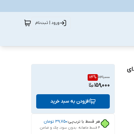
ورود | ثبت‌نام
ای
74
%
631,000
159,000
افزودن به سبد خرید
هر قسط با ترب‌پی:
۳۹٬۷۵۰
تومان
۴ قسط ماهانه. بدون سود، چک و ضامن.