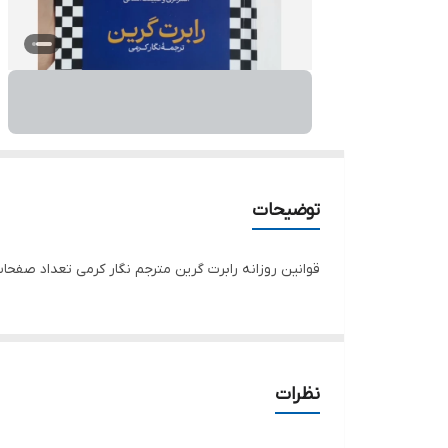
توضیحات
قوانین روزانه رابرت گرین مترجم نگار کرمی تعداد صفحات 416 قطع رقعی جلد شومیز ناشر پارس ان
نظرات