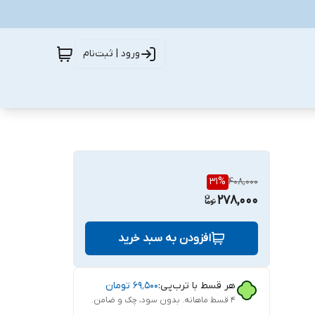
ورود | ثبت‌نام
31
%
408,000
278,000
افزودن به سبد خرید
هر قسط با ترب‌پی:
۶۹٬۵۰۰
تومان
۴ قسط ماهانه. بدون سود، چک و ضامن.