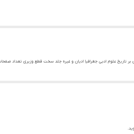
ریخ علوم ادبی جغرافیا ادیان و غیره جلد سخت قطع وزیری تعداد صفحات 480 کاغذ سفی
ید.