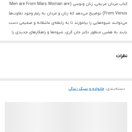
کتاب مردان مریخی، زنان ونوسی (Men are From Mars Woman are
From Venus) توضیح می‌دهد که زنان و مردان به رغم وجود تفاوت‌ها
می‌توانند شیوه‌هایی را بیاموزند تا به رابطه‌ی عاشقانه و صمیمی دست
یابند به همین منظور دکتر جان گری، شیوه‌ها و راهکارهای جدیدی را
برای کم کردن تنش‌ها در روابط زناشویی و به وجود آوردن عشق و علاقه
در این کتاب بیان می‌کند. مردان مریخی، زنان ونوسی یکی از کامل‌ترین
نظرات
کتاب‌های راهنمای روابط زناشویی و عاطفی بین زوجین در دنیاست. تصور
کنید مرد‌ها از سیاره مریخ و زن‌ها از سیاره ونوس آمده‌اند. سال‌ها پیش
روزی از روزها وقتی مریخی‌ها پشت تلسکوپ نشسته بودند و سایر
دسته‌بندی
:
خانواده و سبک زندگی
سیارات را رسد می‌کردند، ونوس را کشف کردند. با دیدن ونوسی‌ها
احساسی در آنان بیدار شد که قبلا هرگز آن را تجربه نکرده‌ بودند.
مریخی‌ها به ونوسی‌ها دل باختند و چندی بعد با سفینه‌ای که اختراع
کردند راهی ونوس شدند و ونوسی‌ها با آغوشی باز از مریخی‌ها استقبال
کردند. جان گری (John Gray) معتقد است مردان و زنان آنان سال‌ها در