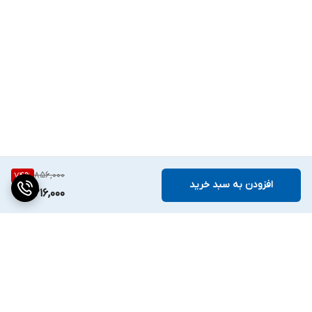
856,000
74
%
افزودن به سبد خرید
216,000